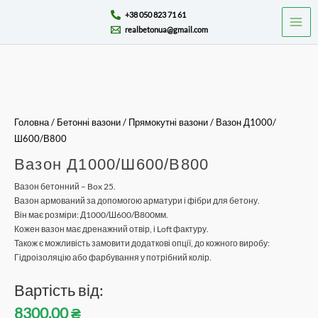
Перейти
Mai
+38 050 823 71 61
до
realbetonua@gmail.com
Men
вмісту
Вазон
Д1000/
Ш600/
В800
Головна
/
Бетонні вазони
/
Прямокутні вазони
/ Вазон Д1000/
кількість
Ш600/В800
Вазон Д1000/Ш600/В800
Вазон бетонний – Box 25.
Вазон армований за допомогою арматури і фібри для бетону.
Він має розміри: Д1000/Ш600/В800мм.
Кожен вазон має дренажний отвір, і Loft фактуру.
Також є можливість замовити додаткові опції, до кожного виробу:
Гідроізоляцію або фарбування у потрібний колір.
Вартість від:
8300,00
₴