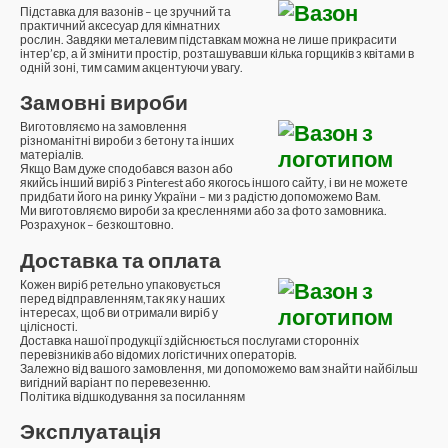
Підставка для вазонів – це зручний та
практичний аксесуар для кімнатних
рослин. Завдяки металевим підставкам можна не лише прикрасити
інтер’єр, а й змінити простір, розташувавши кілька горщиків з квітами в
одній зоні, тим самим акцентуючи увагу.
Замовні вироби
Виготовляємо на замовлення
різноманітні вироби з бетону та інших
матеріалів.
Якщо Вам дуже сподобався вазон або
якийсь інший виріб з Pinterest або якогось іншого сайту, і ви не можете
придбати його на ринку України – ми з радістю допоможемо Вам.
Ми виготовляємо вироби за кресленнями або за фото замовника.
Розрахунок – безкоштовно.
Доставка та оплата
Кожен виріб ретельно упаковується
перед відправленням,так як у наших
інтересах, щоб ви отримали виріб у
цілісності.
Доставка нашої продукції здійснюється послугами сторонніх
перевізників або відомих логістичних операторів.
Залежно від вашого замовлення, ми допоможемо вам знайти найбільш
вигідний варіант по перевезенню.
Політика відшкодування за посиланням
Эксплуатація