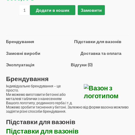
Додати в кошик
Замовити
Брендування
Підставки для вазонів
Замовні вироби
Доставка та оплата
Эксплуатація
Відгуки (0)
Брендування
Індивідуальне брендування – це
просто.
Ми можемо виготовити бетонні або
металеві таблички з нанесенням
Вашого логотипу, родинного герба і т.д.
Можемо зробити тиснення у бетоні. Залежно від форми вазона можливо
задіяти різні способи брендування.
Підставки для вазонів
Підставки для вазонів