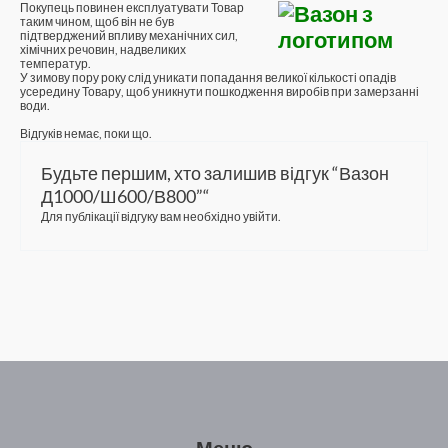
Покупець повинен експлуатувати Товар
таким чином, щоб він не був
підтверджений впливу механічних сил,
хімічних речовин, надвеликих
температур.
У зимову пору року слід уникати попадання великої кількості опадів
усередину Товару, щоб уникнути пошкодження виробів при замерзанні
води.
Відгуків немає, поки що.
Будьте першим, хто залишив відгук “Вазон
Д1000/Ш600/В800”“
Для публікації відгуку вам необхідно
увійти
.
Меню