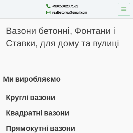
Перейти
Mai
+38 050 823 71 61
до
realbetonua@gmail.com
Men
вмісту
Вазони бетонні, Фонтани і
Ставки, для дому та вулиці
Ми виробляємо
Круглі вазони
Квадратні вазони
Прямокутні вазони