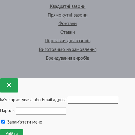
Квадратні вазони
Прямокутні вазони
Фонтани
Ставки
Підставки для вазонів
Виготовимо на замовлення
Брендування виробів
Ім'я користувача або Email адреса
Пароль
Запам'ятати мене