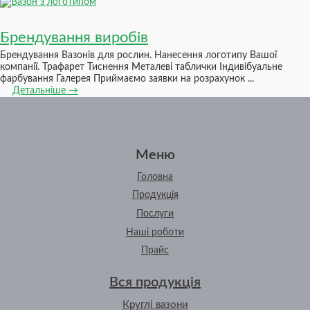
Брендування виробів
Брендування Вазонів для рослин. Нанесення логотипу Вашої
компанії. Трафарет Тиснення Металеві таблички Індивібуальне
фарбування Галерея Приймаємо заявки на розрахунок ...
Детальніше →
Меню
Головна
Продукція
Послуги
Наші роботи
Прайс
Вся продукція
Круглі вазони