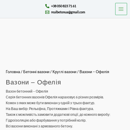
Перейти
Mai
+38 050 823 71 61
до
realbetonua@gmail.com
Men
вмісту
Вазони
-
Офелія
кількість
Головна
/
Бетонні вазони
/
Круглі вазони
/ Вазони – Офелія
Вазони – Офелія
Вазон бетонний – Офелія
Серія бетонних вазонів Офелія нараховує 6 різних розмірів.
Кожен з яких може бути виконан у одній з трьох фактур.
На Ваш вибір: Рельєфна, Протяжками і Рівна фактура.
Також є можливість замовити додаткові опції, до кожного виробу:
Гідроізоляцію або фарбування у потрібний колір.
Всі вазони виконані з армованого бетону.