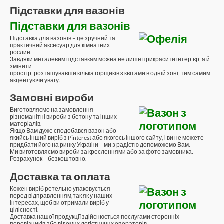
Підставки для вазонів
Підставки для вазонів
Підставка для вазонів – це зручний та
практичний аксесуар для кімнатних
рослин.
Завдяки металевим підставкам можна не лише прикрасити інтер’єр, а й
змінити
простір, розташувавши кілька горщиків з квітами в одній зоні, тим самим
акцентуючи увагу.
Замовні вироби
Виготовляємо на замовлення
різноманітні вироби з бетону та інших
матеріалів.
Якщо Вам дуже сподобався вазон або
якийсь інший виріб з Pinterest або якогось іншого сайту, і ви не можете
придбати його на ринку України – ми з радістю допоможемо Вам.
Ми виготовляємо вироби за кресленнями або за фото замовника.
Розрахунок – безкоштовно.
Доставка та оплата
Кожен виріб ретельно упаковується
перед відправленням,так як у наших
інтересах, щоб ви отримали виріб у
цілісності.
Доставка нашої продукції здійснюється послугами сторонніх
перевізників або відомих логістичних операторів.