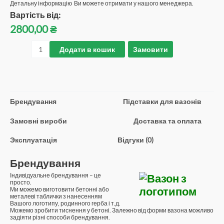
Детальну інформацію Ви можете отримати у нашого менеджера.
Вартість від:
2800,00
₴
Додати в кошик
Замовити
Брендування
Підставки для вазонів
Замовні вироби
Доставка та оплата
Эксплуатація
Відгуки (0)
Брендування
Індивідуальне брендування – це
просто.
Ми можемо виготовити бетонні або
металеві таблички з нанесенням
Вашого логотипу, родинного герба і т.д.
Можемо зробити тиснення у бетоні. Залежно від форми вазона можливо
задіяти різні способи брендування.