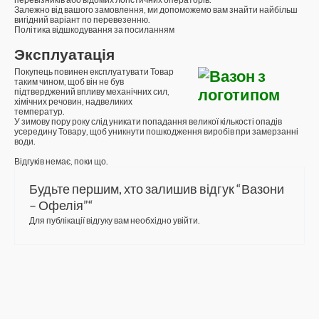
Залежно від вашого замовлення, ми допоможемо вам знайти найбільш
вигідний варіант по перевезенню.
Політика відшкодування за посиланням
Эксплуатація
Покупець повинен експлуатувати Товар
таким чином, щоб він не був
підтверджений впливу механічних сил,
хімічних речовин, надвеликих
температур.
У зимову пору року слід уникати попадання великої кількості опадів
усередину Товару, щоб уникнути пошкодження виробів при замерзанні
води.
Відгуків немає, поки що.
Будьте першим, хто залишив відгук “Вазони
– Офелія”“
Для публікації відгуку вам необхідно
увійти
.