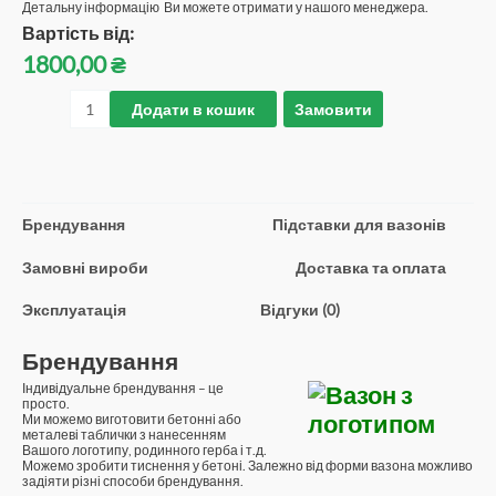
Детальну інформацію Ви можете отримати у нашого менеджера.
Вартість від:
1800,00
₴
Додати в кошик
Замовити
Брендування
Підставки для вазонів
Замовні вироби
Доставка та оплата
Эксплуатація
Відгуки (0)
Брендування
Індивідуальне брендування – це
просто.
Ми можемо виготовити бетонні або
металеві таблички з нанесенням
Вашого логотипу, родинного герба і т.д.
Можемо зробити тиснення у бетоні. Залежно від форми вазона можливо
задіяти різні способи брендування.