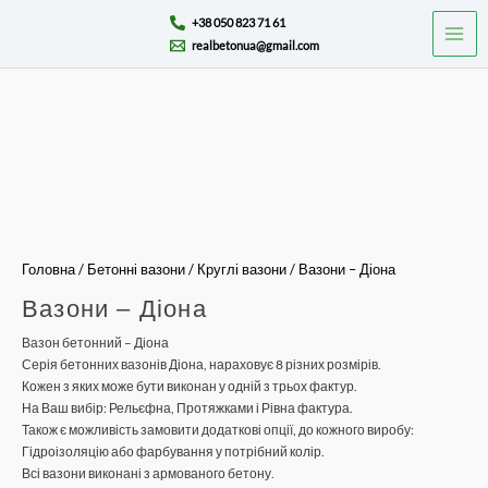
Перейти
Mai
+38 050 823 71 61
до
realbetonua@gmail.com
Men
вмісту
Вазони
-
Діона
кількість
Головна
/
Бетонні вазони
/
Круглі вазони
/ Вазони – Діона
Вазони – Діона
Вазон бетонний – Діона
Серія бетонних вазонів Діона, нараховує 8 різних розмірів.
Кожен з яких може бути виконан у одній з трьох фактур.
На Ваш вибір: Рельєфна, Протяжками і Рівна фактура.
Також є можливість замовити додаткові опції, до кожного виробу:
Гідроізоляцію або фарбування у потрібний колір.
Всі вазони виконані з армованого бетону.