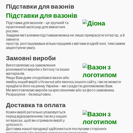
Підставки для вазонів
Підставки для вазонів
Підставка для вазонів – це зручний та
практичний аксесуар для кімнатних
рослин.
Завдяки металевим підставкам можна не лише прикрасити інтер’єр, а й
змінити
простір, розташувавши кілька горщиків з квітами в одній зоні, тим самим
акцентуючи увагу.
Замовні вироби
Виготовляємо на замовлення
різноманітні вироби з бетону та інших
матеріалів.
Якщо Вам дуже сподобався вазон або
якийсь інший виріб з Pinterest або якогось іншого сайту, і ви не можете
придбати його на ринку України – ми з радістю допоможемо Вам.
Ми виготовляємо вироби за кресленнями або за фото замовника.
Розрахунок – безкоштовно.
Доставка та оплата
Кожен виріб ретельно упаковується
перед відправленням,так як у наших
інтересах, щоб ви отримали виріб у
цілісності.
Доставка нашої продукції здійснюється послугами сторонніх
перевізників або відомих логістичних операторів.