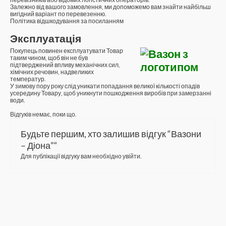
Залежно від вашого замовлення, ми допоможемо вам знайти найбільш
вигідний варіант по перевезенню.
Політика відшкодування за посиланням
Эксплуатація
Покупець повинен експлуатувати Товар
таким чином, щоб він не був
підтверджений впливу механічних сил,
хімічних речовин, надвеликих
температур.
У зимову пору року слід уникати попадання великої кількості опадів
усередину Товару, щоб уникнути пошкодження виробів при замерзанні
води.
Відгуків немає, поки що.
Будьте першим, хто залишив відгук “Вазони
– Діона”“
Для публікації відгуку вам необхідно
увійти
.