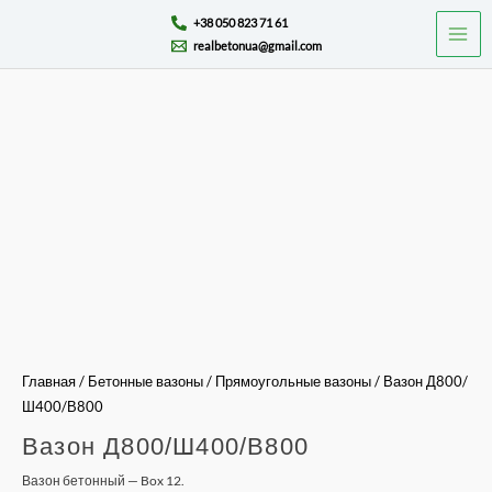
Перейти
Mai
+38 050 823 71 61
к
realbetonua@gmail.com
Men
содержимому
Количество
товара
Вазон
Д800/
Ш400/
В800
Главная
/
Бетонные вазоны
/
Прямоугольные вазоны
/ Вазон Д800/
Ш400/В800
Вазон Д800/Ш400/В800
Вазон бетонный — Box 12.