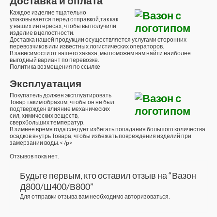
Доставка и оплата
Каждое изделие тщательно
упаковывается перед отправкой,так как
у наших интересах, чтобы вы получили
изделие в целостности.
Доставка нашей продукции осуществляется услугами сторонних
перевозчиков или известных логистических операторов.
В зависимости от вашего заказа, мы поможем вам найти наиболее
выгодный вариант по перевозке.
Политика возмещения по ссылке
Эксплуатация
Покупатель должен эксплуатировать
Товар таким образом, чтобы он не был
подтвержден влияние механических
сил, химических веществ,
сверхбольших температур.
В зимнее время года следует избегать попадания большого количества
осадков внутрь Товара, чтобы избежать повреждения изделий при
замерзании воды.< /p>
Отзывов пока нет.
Будьте первым, кто оставил отзыв на “Вазон
Д800/Ш400/В800”
Для отправки отзыва вам необходимо
авторизоваться
.