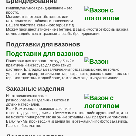
Брендирование
Индивидуальное брендирование – это
просто.
Мы можем изготовить бетонные или
металлические таблички с нанесением
Вашего логотипа, семейного герба и т.д.
Можем произвести тиснение в бетоне. В зависимости от формы вазона
можно задействовать разные способы брендирования.
Подставки для вазонов
Подставки для вазонов
Подставка для вазонов — это удобный и
практичный аксессуар для комнатных
растений. Благодаря металлическим подставкам можно не только
украсить интерьер, но и изменить пространство, расположив несколько
горшков с цветами в одной зоне, тем самым акцентируя внимание.
Заказные изделия
Изготавливаем на заказ
разнообразные изделия из бетона и
других материалов.
Если Вам очень понравился вазон или
какое-то другое изделие из Pinterest или какого-либо другого сайта, и вы
не можете приобрести его на рынке Украины – мы с радостью поможем
Вам.< /p> Мы производим изделия по чертежам или по фото заказчика.
Расчет – бесплатно.