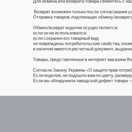
Для обмена или возврата товара свяжитесь с н
Возврат возможен только после согласования ус
Отправка товаров, подлежащих обмену/возврату
Обмен/возврат изделия осуществляется:
если он не использовался;
если сохранен его товарный вид;
не повреждены потребительские свойства, плом
в наличии имеется расчетный документ, выданн
Товары, представленные в интернет-магазине Re
Согласно Закону Украины «О защите прав потреб
Если изделие, не подошло вам по цвету, размеру, 
Если вы обнаружили заводской дефект товара — 