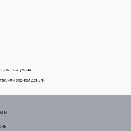
дства в случаях:
ва или вернем деньги.
ция
оны