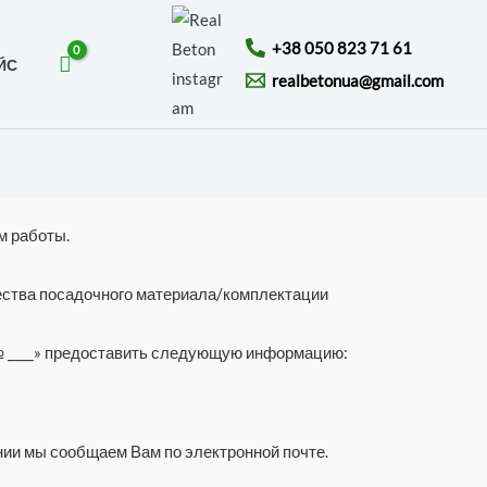
+38 050 823 71 61
ЙС
realbetonua@gmail.com
м работы.
ества посадочного материала/комплектации
№ ____» предоставить следующую информацию:
ии мы сообщаем Вам по электронной почте.