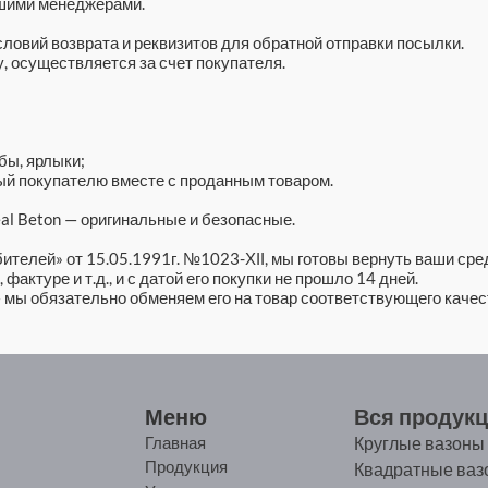
ашими менеджерами.
ловий возврата и реквизитов для обратной отправки посылки.
, осуществляется за счет покупателя.
бы, ярлыки;
ый покупателю вместе с проданным товаром.
al Beton — оригинальные и безопасные.
ителей» от 15.05.1991г. №1023-ХІІ, мы готовы вернуть ваши сре
фактуре и т.д., и с датой его покупки не прошло 14 дней.
мы обязательно обменяем его на товар соответствующего качест
Меню
Вся продук
Главная
Круглые вазоны
Продукция
Квадратные ваз