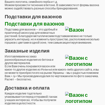
Вашего логотипа, семейного герба и т.д.
Можем произвести тиснение в бетоне. В зависимости от формы вазона
можно задействовать разные способы брендирования.
Подставки для вазонов
Подставки для вазонов
Подставка для вазонов — это удобный и
практичный аксессуар для комнатных
растений. Благодаря металлическим подставкам можно не только
украсить интерьер, но и изменить пространство, расположив несколько
горшков с цветами в одной зоне, тем самым акцентируя внимание.
Заказные изделия
Изготавливаем на заказ
разнообразные изделия из бетона и
других материалов.
Если Вам очень понравился вазон или
какое-то другое изделие из Pinterest или какого-либо другого сайта, и вы
не можете приобрести его на рынке Украины – мы с радостью поможем
Вам.< /p> Мы производим изделия по чертежам или по фото заказчика.
Расчет – бесплатно.
Доставка и оплата
Каждое изделие тщательно
упаковывается перед отправкой,так как
у наших интересах, чтобы вы получили
изделие в целостности.