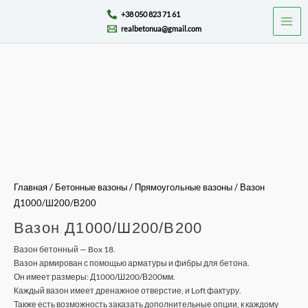
Перейти
Mai
+38 050 823 71 61
к
realbetonua@gmail.com
Men
содержимому
Количество
товара
Вазон
Д1000/
Ш200/
В200
Главная
/
Бетонные вазоны
/
Прямоугольные вазоны
/ Вазон
Д1000/Ш200/В200
Вазон Д1000/Ш200/В200
Вазон бетонный — Box 18.
Вазон армирован с помощью арматуры и фибры для бетона.
Он имеет размеры: Д1000/Ш200/В200мм.
Каждый вазон имеет дренажное отверстие, и Loft фактуру.
Также есть возможность заказать дополнительные опции, к каждому