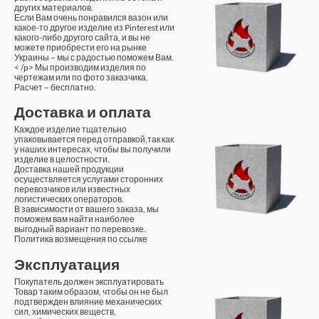
других материалов.
Если Вам очень понравился вазон или
какое-то другое изделие из Pinterest или
какого-либо другого сайта, и вы не
можете приобрести его на рынке
Украины – мы с радостью поможем Вам.
< /p> Мы производим изделия по
чертежам или по фото заказчика.
Расчет – бесплатно.
Доставка и оплата
Каждое изделие тщательно
упаковывается перед отправкой,так как
у наших интересах, чтобы вы получили
изделие в целостности.
Доставка нашей продукции
осуществляется услугами сторонних
перевозчиков или известных
логистических операторов.
В зависимости от вашего заказа, мы
поможем вам найти наиболее
выгодный вариант по перевозке.
Политика возмещения по ссылке
Эксплуатация
Покупатель должен эксплуатировать
Товар таким образом, чтобы он не был
подтвержден влияние механических
сил, химических веществ,