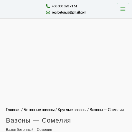
Перейти
Mai
+38 050 823 71 61
к
realbetonua@gmail.com
Men
содержимому
Количество
товара
Вазоны
-
Сомелия
Главная
/
Бетонные вазоны
/
Круглые вазоны
/ Вазоны — Сомелия
Вазоны — Сомелия
Вазон бетонный – Сомелия