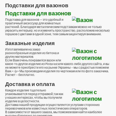
Подставки для вазонов
Подставки для вазонов
Подставка для вазонов — это удобный и
практичный аксессуар для комнатных
растений. Благодаря металлическим подставкам можно не только
украсить интерьер, но и изменить пространство, расположив несколько
горшков с цветами в одной зоне, тем самым акцентируя внимание.
Заказные изделия
Изготавливаем на заказ
разнообразные изделия из бетона и
других материалов.
Если Вам очень понравился вазон или
какое-то другое изделие из Pinterest или какого-либо другого сайта, и вы
не можете приобрести его на рынке Украины – мы с радостью поможем
Вам.< /p> Мы производим изделия по чертежам или по фото заказчика.
Расчет – бесплатно.
Доставка и оплата
Каждое изделие тщательно
упаковывается перед отправкой,так как
у наших интересах, чтобы вы получили
изделие в целостности.
Доставка нашей продукции осуществляется услугами сторонних
перевозчиков или известных логистических операторов.
В зависимости от вашего заказа, мы поможем вам найти наиболее
выгодный вариант по перевозке.