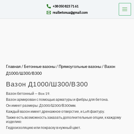
Перейти
Mai
+38 050 823 71 61
к
realbetonua@gmail.com
Men
содержимому
Количество
товара
Вазон
Д1000/
Ш300/
В300
Главная
/
Бетонные вазоны
/
Прямоугольные вазоны
/ Вазон
Д1000/Ш300/В300
Вазон Д1000/Ш300/В300
Вазон бетонный — Box 19.
Вазон армирован с помощью арматуры и фибры для бетона.
Он имеет размеры: Д1000/Ш300/В300мм.
Каждый вазон имеет дренажное отверстие, и Loft фактуру.
Также есть возможность заказать дополнительные опции, к каждому
изделию:
Гидроизоляцию или покраску в нужный цвет.