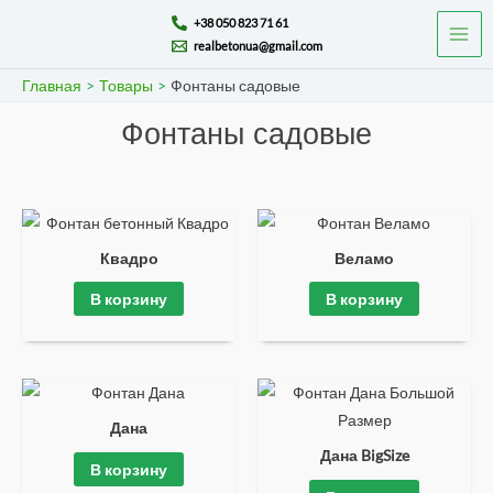
Перейти
Mai
+38 050 823 71 61
к
realbetonua@gmail.com
Men
содержимому
Главная
Товары
Фонтаны садовые
Фонтаны садовые
Квадро
Веламо
В корзину
В корзину
Дана
Дана BigSize
В корзину